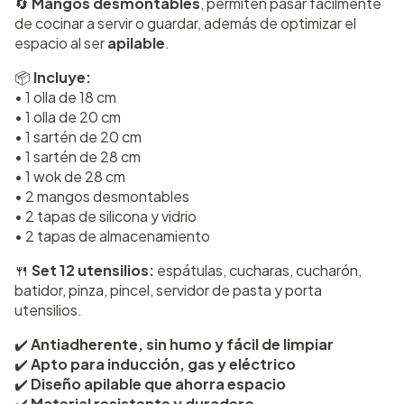
🔄
Mangos desmontables
, permiten pasar fácilmente
de cocinar a servir o guardar, además de optimizar el
espacio al ser
apilable
.
📦
Incluye:
• 1 olla de 18 cm
• 1 olla de 20 cm
• 1 sartén de 20 cm
• 1 sartén de 28 cm
• 1 wok de 28 cm
• 2 mangos desmontables
• 2 tapas de silicona y vidrio
• 2 tapas de almacenamiento
🍴
Set 12 utensilios:
espátulas, cucharas, cucharón,
batidor, pinza, pincel, servidor de pasta y porta
utensilios.
✔️
Antiadherente, sin humo y fácil de limpiar
✔️
Apto para inducción, gas y eléctrico
✔️
Diseño apilable que ahorra espacio
✔️
Material resistente y duradero