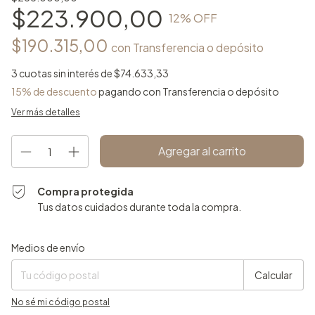
$223.900,00
12
% OFF
$190.315,00
con
Transferencia o depósito
3
cuotas sin interés de
$74.633,33
15% de descuento
pagando con Transferencia o depósito
Ver más detalles
Compra protegida
Tus datos cuidados durante toda la compra.
Entregas para el CP:
Cambiar CP
Medios de envío
Calcular
No sé mi código postal