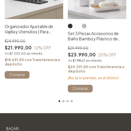
Organizador Ajustable de
Vajilla y Utensilios | Para
Set 3 Piezas Accesorios de
Cajones y Mesadas
Baño Bambú y Plástico de
$24.990,00
Diseño
$21.990,00
12
% OFF
$29.999,00
$23.990,00
3
x
$7.330,00
sin interés
20
% OFF
$18.691,50
con
Transferencia o
3
x
$7.996,67
sin interés
depósito
$20.391,50
con
Transferencia o
depósito
¡No te lo pierdas, es el último!
Comprar