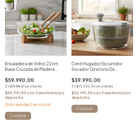
Ensaladera de Vidrio 22cm
Centrifugador Escurridor
Base Cruzada de Madera
Secador Giratorio De
Acacia
Vegetales Gris Y Transparente
$59.990,00
$39.990,00
3
x
$19.996,67
sin interés
3
x
$13.330,00
sin interés
$50.991,50
con
Transferencia o
$33.991,50
con
Transferencia o
depósito
depósito
¡Solo quedan
2
en stock!