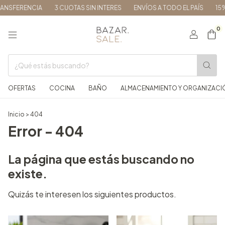
ANSFERENCIA
3 CUOTAS SIN INTERES
ENVÍOS A TODO EL PAÍS
15%
0
OFERTAS
COCINA
BAÑO
ALMACENAMIENTO Y ORGANIZACI
Inicio
>
404
Error - 404
La página que estás buscando no
existe.
Quizás te interesen los siguientes productos.