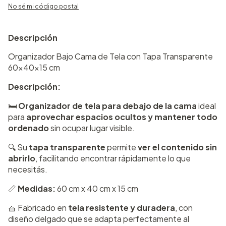
No sé mi código postal
Descripción
Organizador Bajo Cama de Tela con Tapa Transparente
60x40x15 cm
Descripción:
🛏️
Organizador de tela para debajo de la cama
ideal
para
aprovechar espacios ocultos y mantener todo
ordenado
sin ocupar lugar visible.
🔍 Su
tapa transparente
permite
ver el contenido sin
abrirlo
, facilitando encontrar rápidamente lo que
necesitás.
📏
Medidas:
60 cm x 40 cm x 15 cm
🧺 Fabricado en
tela resistente y duradera
, con
diseño delgado que se adapta perfectamente al