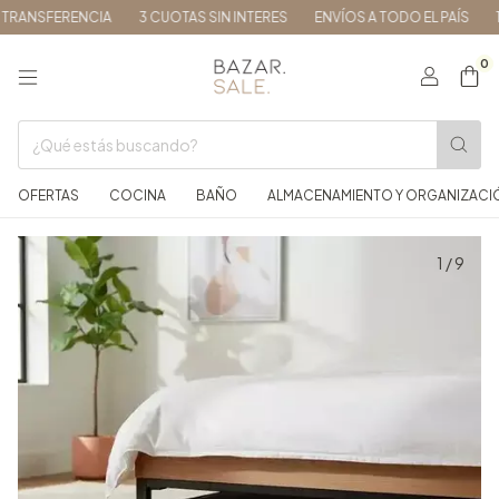
RANSFERENCIA
3 CUOTAS SIN INTERES
ENVÍOS A TODO EL PAÍS
15
0
OFERTAS
COCINA
BAÑO
ALMACENAMIENTO Y ORGANIZACI
1
/
9