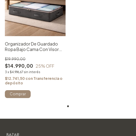
Organizador De Guardado
Ropa Bajo Cama Con Visor
Extragrande
$19.990,00
$14.990,00
25
% OFF
3
x
$4.996,67
sin interés
$12.741,50
con
Transferencia o
depósito