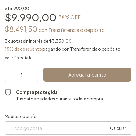
$15.990,00
$9.990,00
38
% OFF
$8.491,50
con
Transferencia o depósito
3
cuotas sin interés de
$3.330,00
15% de descuento
pagando con Transferencia o depósito
Ver más detalles
Compra protegida
Tus datos cuidados durante toda la compra.
Entregas para el CP:
Cambiar CP
Medios de envío
Calcular