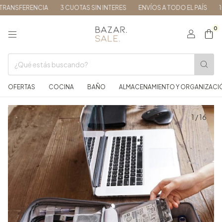
ANSFERENCIA
3 CUOTAS SIN INTERES
ENVÍOS A TODO EL PAÍS
15%
0
OFERTAS
COCINA
BAÑO
ALMACENAMIENTO Y ORGANIZACI
1
/
16