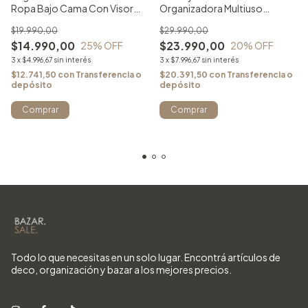
Ropa Bajo Cama Con Visor
Organizadora Multiuso
Extragrande
Transparente
$19.990,00
$29.990,00
$14.990,00
$23.990,00
25
% OFF
20
% OFF
3
x
$4.996,67
sin interés
3
x
$7.996,67
sin interés
$12.741,50
con
Transferencia o
$20.391,50
con
Transferencia o
depósito
depósito
Comprar
Todo lo que necesitas en un solo lugar. Encontrá artículos de
deco, organización y bazar a los mejores precios.