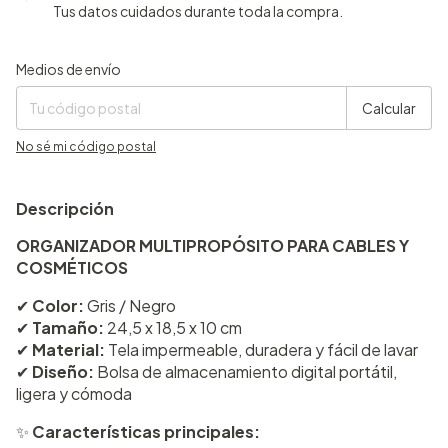
Tus datos cuidados durante toda la compra.
Entregas para el CP:
Cambiar CP
Medios de envío
Calcular
No sé mi código postal
Descripción
ORGANIZADOR MULTIPROPÓSITO PARA CABLES Y
COSMÉTICOS
✔
Color:
Gris / Negro
✔
Tamaño:
24,5 x 18,5 x 10 cm
✔
Material:
Tela impermeable, duradera y fácil de lavar
✔
Diseño:
Bolsa de almacenamiento digital portátil,
ligera y cómoda
✨
Características principales: