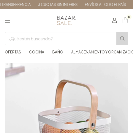
RANSFERENCIA
3 CUOTAS SIN INTERES
ENVÍOS A TODO EL PAÍS
15
0
OFERTAS
COCINA
BAÑO
ALMACENAMIENTO Y ORGANIZACI