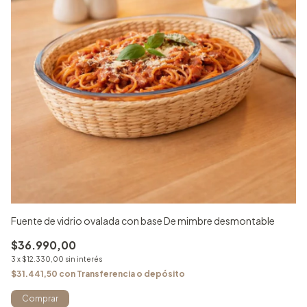
Fuente de vidrio ovalada con base De mimbre desmontable
Hu
$36.990,00
$
3
x
$12.330,00
sin interés
3
x
$31.441,50
con
Transferencia o depósito
$8