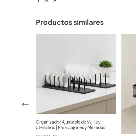
Productos similares
iuso 3 Niveles
Organizador Ajustable de Vajilla y
gro
Utensilios | Para Cajones y Mesadas