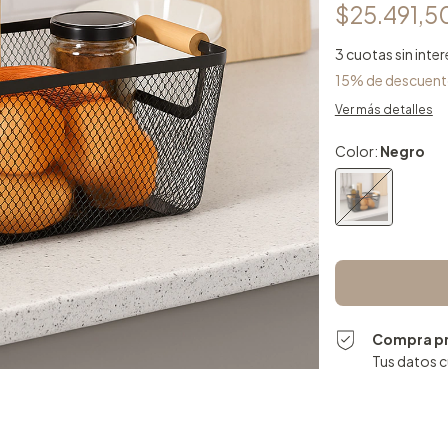
$25.491,5
3
cuotas sin inte
15% de descuen
Ver más detalles
Color:
Negro
Compra p
Tus datos 