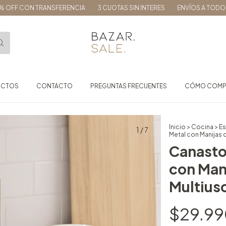
CON TRANSFERENCIA
3 CUOTAS SIN INTERES
ENVÍOS A TODO EL PAÍS
UCTOS
CONTACTO
PREGUNTAS FRECUENTES
CÓMO COMP
Inicio
>
Cocina
>
Es
1
/
7
Metal con Manijas 
Canasto
con Man
Multius
$29.9