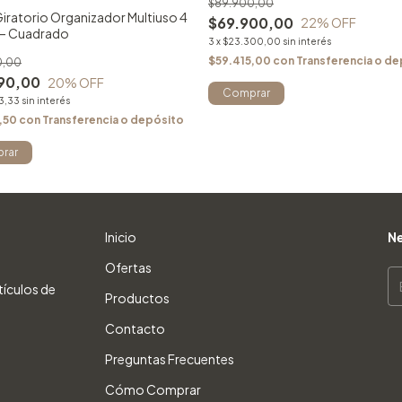
$89.900,00
iratorio Organizador Multiuso 4
$69.900,00
22
% OFF
 – Cuadrado
3
x
$23.300,00
sin interés
$59.415,00
con
Transferencia o d
0,00
90,00
20
% OFF
3,33
sin interés
,50
con
Transferencia o depósito
Inicio
Ne
Ofertas
tículos de
Productos
Contacto
Preguntas Frecuentes
Cómo Comprar