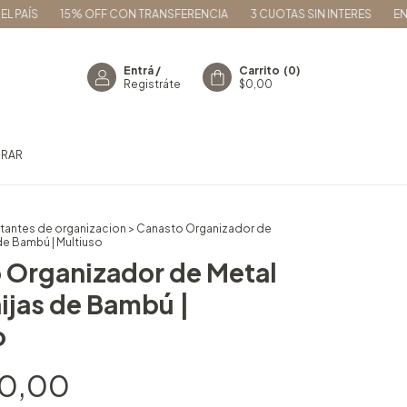
15% OFF CON TRANSFERENCIA
3 CUOTAS SIN INTERES
ENVÍOS A
Entrá
/
Carrito
(
0
)
Registráte
$0,00
RAR
tantes de organizacion
>
Canasto Organizador de
de Bambú | Multiuso
 Organizador de Metal
ijas de Bambú |
o
90,00