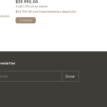
$39.990,00
$29.990,00
$23.990,00
3
x
$13.330,00
sin interés
3
x
$7.996,67
sin inte
$33.991,50
con
Transferencia o depósito
epósito
$20.391,50
con
Comprar
wsletter