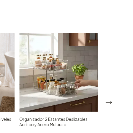
iveles
Organizador 2 Estantes Deslizables
Bandeja Girato
Acrílico y Acero Multiuso
Multiuso Trans