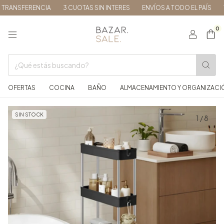
RANSFERENCIA
3 CUOTAS SIN INTERES
ENVÍOS A TODO EL PAÍS
15
0
OFERTAS
COCINA
BAÑO
ALMACENAMIENTO Y ORGANIZACI
SIN STOCK
1
/
8