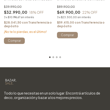
Negro
Blanco
$39.990,00
$89.900,00
$32.990,00
$69.900,00
18
% OFF
22
% OFF
3
x
$10.996,67
sin interés
3
x
$23.300,00
sin interés
$28.041,50
con
Transferencia o
$59.415,00
con
Transferencia o
depósito
depósito
¡No te lo pierdas, es el último!
Todo lo que necesitas en un solo lugar. Encontrá artículos de
deco, organización y bazar a los mejores precios.