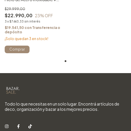
Estuche
$29.999,00
$22.990,00
23
% OFF
3
x
$7.663,33
sin interés
$19.541,50
con
Transferencia o
depósito
¡Solo quedan
3
en stock!
Comprar
Todo lo que necesitas en un solo lugar. Encontrá artículos de
deco, organización y bazar a los mejores precios.