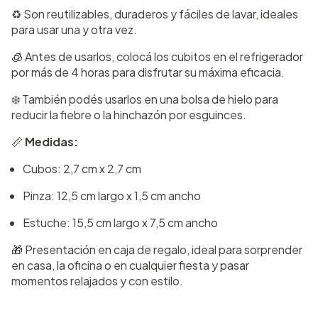
♻️ Son reutilizables, duraderos y fáciles de lavar, ideales
para usar una y otra vez.
🧊 Antes de usarlos, colocá los cubitos en el refrigerador
por más de 4 horas para disfrutar su máxima eficacia.
❄️ También podés usarlos en una bolsa de hielo para
reducir la fiebre o la hinchazón por esguinces.
📏
Medidas:
Cubos: 2,7 cm x 2,7 cm
Pinza: 12,5 cm largo x 1,5 cm ancho
Estuche: 15,5 cm largo x 7,5 cm ancho
🎁 Presentación en caja de regalo, ideal para sorprender
en casa, la oficina o en cualquier fiesta y pasar
momentos relajados y con estilo.