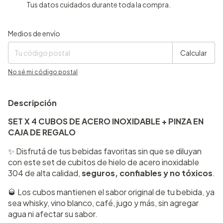
Tus datos cuidados durante toda la compra.
Entregas para el CP:
Cambiar CP
Medios de envío
Calcular
No sé mi código postal
Descripción
SET X 4 CUBOS DE ACERO INOXIDABLE + PINZA EN
CAJA DE REGALO
✨ Disfrutá de tus bebidas favoritas sin que se diluyan
con este set de cubitos de hielo de acero inoxidable
304 de alta calidad,
seguros, confiables y no tóxicos
.
🥃 Los cubos mantienen el sabor original de tu bebida, ya
sea whisky, vino blanco, café, jugo y más, sin agregar
agua ni afectar su sabor.