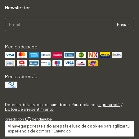
Newsletter
Medios de pago
Medios de envío
Defensa de las y los consumidores. Para reclamos
ingresá acá.
/
Botón de arrepentimiento
Al navegar por este sitio
aceptás el uso de cookies
para agilizar tu
Copyright BAZAR SALE - 2026. Todos los derechos reservados.
experiencia de compra.
Entendido