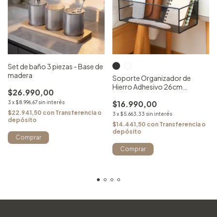
Set de baño 3 piezas - Base de
madera
Soporte Organizador de
Hierro Adhesivo 26cm
$26.990,00
Multiuso
$16.990,00
3
x
$8.996,67
sin interés
$22.941,50
con
Transferencia o
3
x
$5.663,33
sin interés
depósito
$14.441,50
con
Transferencia o
depósito
Comprar
Comprar