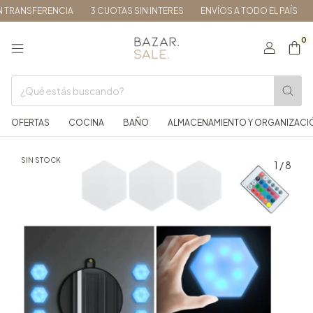
TRANSFERENCIA
3 CUOTAS SIN INTERES
ENVÍOS A TODO EL PAÍS
1
0
OFERTAS
COCINA
BAÑO
ALMACENAMIENTO Y ORGANIZACI
SIN STOCK
1
/
8