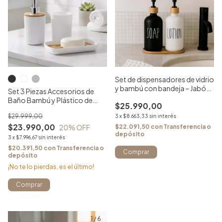
Set de dispensadores de vidrio
y bambú con bandeja – Jabón
Set 3 Piezas Accesorios de
líquido y loción
Baño Bambú y Plástico de
$25.990,00
Diseño
$29.999,00
3
x
$8.663,33
sin interés
$23.990,00
20
% OFF
$22.091,50
con
Transferencia o
depósito
3
x
$7.996,67
sin interés
$20.391,50
con
Transferencia o
Comprar
depósito
¡No te lo pierdas, es el último!
Comprar
1
/
6