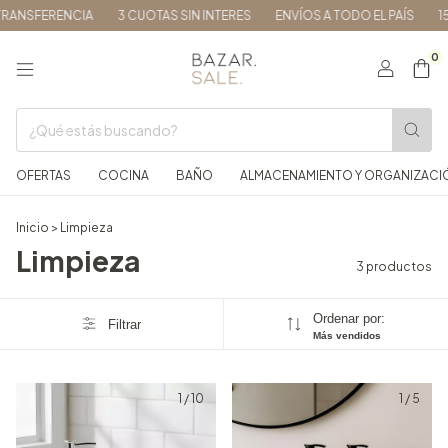
RANSFERENCIA
3 CUOTAS SIN INTERES
ENVÍOS A TODO EL PAÍS
15
0
OFERTAS
COCINA
BAÑO
ALMACENAMIENTO Y ORGANIZACI
Inicio
>
Limpieza
Limpieza
3 productos
Ordenar por:
Filtrar
Más vendidos
1
/
10
1
/
5