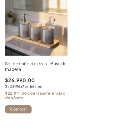
Set de baño 3 piezas - Base de
madera
$26.990,00
3
x
$8.996,67
sin interés
$22.941,50
con
Transferencia o
depósito
Comprar