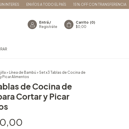
RES
ENVÍOS A TODO EL PAÍS
15% OFF CON TRANSFERENCIA
3 CUO
Entrá
/
Carrito
(
0
)
Registráte
$0,00
RAR
jilla
>
Línea de Bambú
>
Set x3 Tablas de Cocina de
y Picar Alimentos
ablas de Cocina de
ara Cortar y Picar
os
90,00