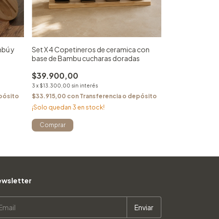
mbú y
Set X 4 Copetineros de ceramica con
base de Bambu cucharas doradas
$39.900,00
3
x
$13.300,00
sin interés
pósito
$33.915,00
con
Transferencia o depósito
¡Solo quedan
3
en stock!
wsletter