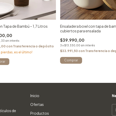
on Tapa de Bambú – 1,7 Litros
Ensaladera bowl con tapa de ba
cubiertos para ensalada
00,00
$39.990,00
3,33
sin interés
3
x
$13.330,00
sin interés
5,00
con
Transferencia o depósito
$33.991,50
con
Transferencia o de
 pierdas, es el último!
rar
Inicio
Ne
Ofertas
tículos de
Productos