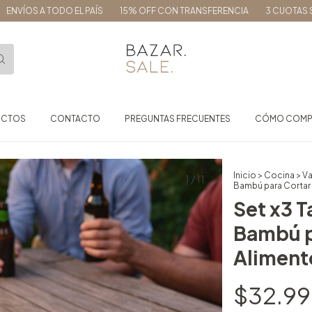
 A TODO EL PAÍS
15% OFF CON TRANSFERENCIA
3 CUOTAS SIN INTE
UCTOS
CONTACTO
PREGUNTAS FRECUENTES
CÓMO COMP
Inicio
>
Cocina
>
Va
1
/
11
Bambú para Cortar 
Set x3 T
Bambú p
Aliment
$32.9