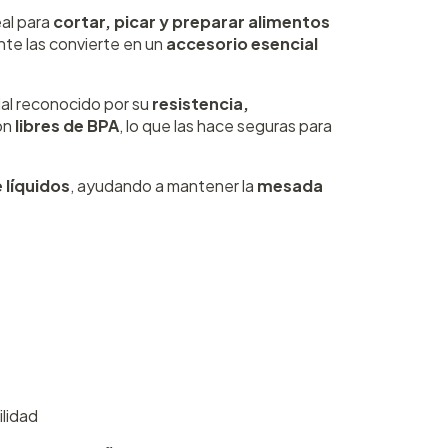
al para
cortar, picar y preparar alimentos
nte las convierte en un
accesorio esencial
ial reconocido por su
resistencia,
on
libres de BPA
, lo que las hace seguras para
 líquidos
, ayudando a mantener la
mesada
ilidad