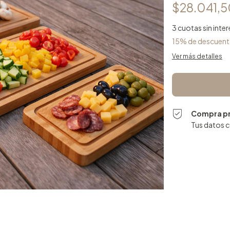
$28.041,
3
cuotas sin inte
15% de descuen
Ver más detalles
Compra p
Tus datos 