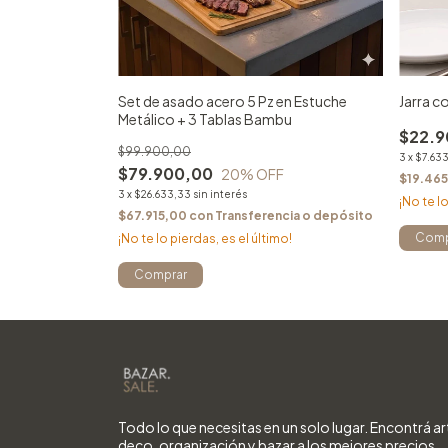
Set de asado acero 5 Pz en Estuche
Jarra c
Metálico + 3 Tablas Bambu
$22.9
$99.900,00
3
x
$7.63
$79.900,00
20
% OFF
$19.46
3
x
$26.633,33
sin interés
¡No te lo
$67.915,00
con
Transferencia o depósito
Comp
¡No te lo pierdas, es el último!
Todo lo que necesitas en un solo lugar. Encontrá ar
deco, organización y bazar a los mejores precios.