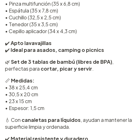
• Pinza multifunción (35 x 6,8 cm)
• Espátula (35 x 7,8 cm)
• Cuchillo (32,5 x 2,5 cm)
• Tenedor (35 x 3,5 cm)
• Cepillo aplicador (34 x 4,3 cm)
✔️
Apto lavavajillas
✔️
Ideal para asados, camping o picnics
🌿
Set de 3 tablas de bambú (libres de BPA)
,
perfectas para
cortar, picar y servir
.
📏
Medidas:
• 38 x 25,4 cm
• 30,5 x 20 cm
• 23 x 15 cm
• Espesor: 1,5 cm
💧 Con
canaletas para líquidos
, ayudan a mantener la
superficie limpia y ordenada.
✔️
Material resistente y duradero