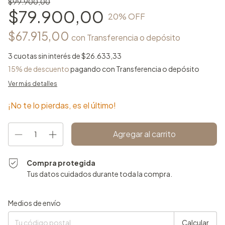
$99.900,00
$79.900,00
20
% OFF
$67.915,00
con
Transferencia o depósito
3
cuotas sin interés de
$26.633,33
15% de descuento
pagando con Transferencia o depósito
Ver más detalles
¡No te lo pierdas, es el último!
Compra protegida
Tus datos cuidados durante toda la compra.
Entregas para el CP:
Cambiar CP
Medios de envío
Calcular