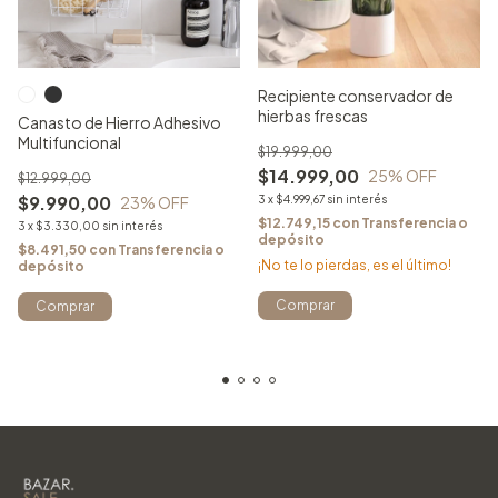
Recipiente conservador de
hierbas frescas
Canasto de Hierro Adhesivo
Multifuncional
$19.999,00
$14.999,00
25
% OFF
$12.999,00
$9.990,00
3
x
$4.999,67
sin interés
23
% OFF
$12.749,15
con
Transferencia o
3
x
$3.330,00
sin interés
depósito
$8.491,50
con
Transferencia o
¡No te lo pierdas, es el último!
depósito
Comprar