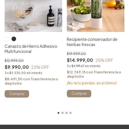
Recipiente conservador de
hierbas frescas
Canasto de Hierro Adhesivo
Multifuncional
$19.999,00
$14.999,00
25
% OFF
$12.999,00
$9.990,00
3
x
$4.999,67
sin interés
23
% OFF
$12.749,15
con
Transferencia o
3
x
$3.330,00
sin interés
depósito
$8.491,50
con
Transferencia o
¡No te lo pierdas, es el último!
depósito
Comprar