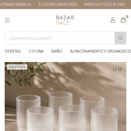
RANSFERENCIA
3 CUOTAS SIN INTERES
ENVÍOS A TODO EL PAÍS
15
0
OFERTAS
COCINA
BAÑO
ALMACENAMIENTO Y ORGANIZACI
SIN STOCK
1
/
12