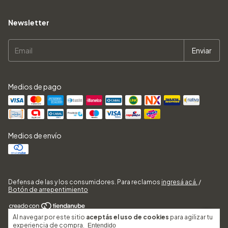
Newsletter
Medios de pago
Medios de envío
Defensa de las y los consumidores. Para reclamos
ingresá acá.
/
Botón de arrepentimiento
Al navegar por este sitio
aceptás el uso de cookies
para agilizar tu
Copyright BAZAR SALE - 2026. Todos los derechos reservados.
experiencia de compra.
Entendido