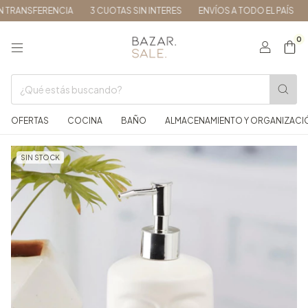
TRANSFERENCIA
3 CUOTAS SIN INTERES
ENVÍOS A TODO EL PAÍS
1
0
OFERTAS
COCINA
BAÑO
ALMACENAMIENTO Y ORGANIZACI
SIN STOCK