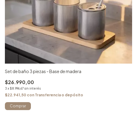
Set de baño 3 piezas - Base de madera
Se
$26.990,00
$2
3
x
$8.996,67
sin interés
$
$22.941,50
con
Transferencia o depósito
3
x
Comprar
$2
¡N